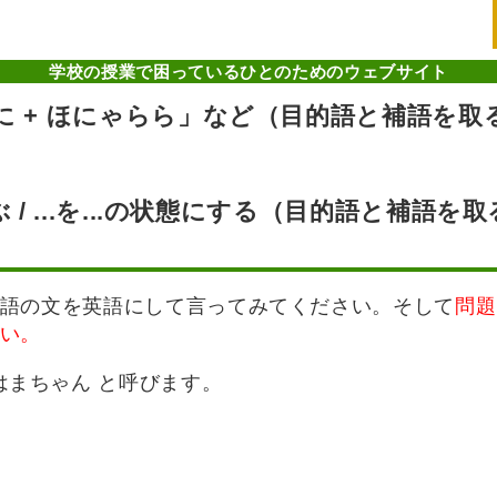
学校の授業で困っているひとのためのウェブサイト
なになに + ほにゃらら」など（目的語と補語を
と呼ぶ / ...を...の状態にする（目的語と補語
語の文を英語にして言ってみてください。そして
問題
い。
はまちゃん と呼びます。