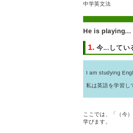
中学英文法
He is play
1.
今...して
I am studying Engl
私は英語を学習し
ここでは、「（今）
学びます。