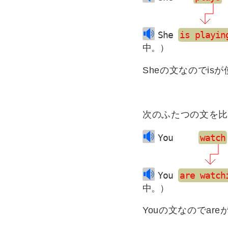
She 
is playin
中。）
Sheの文なのでis
次のふたつの文を比
You     
watch
You 
are watch
中。）
Youの文なのでar