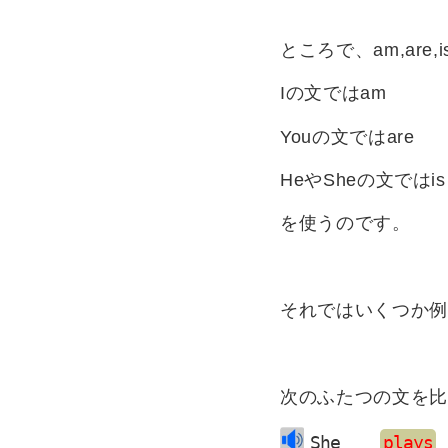
ところで、am,ar
Iの文ではam
Youの文ではare
HeやSheの文ではis
を使うのです。
それではいくつか例
次のふたつの文を比
She    
plays