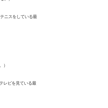
いまテニスをしている最
る。）
まテレビを見ている最