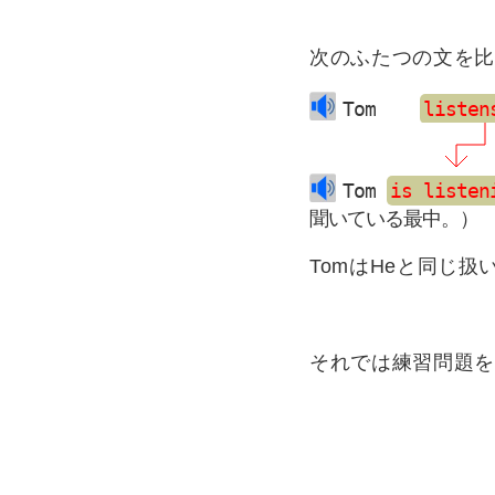
次のふたつの文を比
Tom    
listen
Tom 
is listen
聞いている最中。）
TomはHeと同じ扱
それでは練習問題を