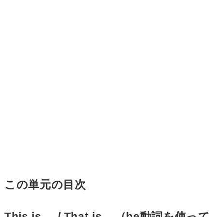
この単元の目次
This is ... / That is ...（be動詞を使って