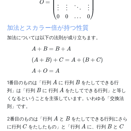
加法とスカラー倍が持つ性質
加法については以下の法則が成り立ちます。
A
+
B
=
B
+
A
(
A
+
B
)
+
C
=
A
+
(
B
+
C
)
A
+
O
=
A
1番目のものは「行列
に 行列
をたしてできる行
A
B
列」は「行列
に 行列
をたしてできる行列」と等し
B
A
くなるということを主張しています。いわゆる「交換法
則」です。
2番目のものは「行列
と
をたしてできる行列にさら
A
B
に行列
をたしたもの」と「行列
に、行列
と
C
A
B
C