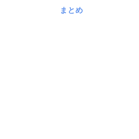
まとめ
個の数を縦
行、横
列 に並べ、カッコで囲
m
×
n
m
n
ったものを
型の
行列
といいます。
(
m
,
n
)
行列はたしたりスカラー倍することができ、普通の数の
世界で成り立っている法則と似たような、上で説明した
いくつかの法則が成り立ちます。
数ベクトルとその演算
行列とその演算（２）