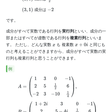
成分は
(
3
,
1
)
−
2
です。
成分がすべて実数である行列を
実行列
といい、成分の一
部またはすべてが虚数である行列を
複素行列
といいま
す。 ただし、どんな実数
も 複素数
と同じも
x
x
+
0
i
のと考えることができますから、成分がすべて実数の実
行列も複素行列と思うことができます。
例
A
=
(
1
3
0
−
1
2
5
1
2
6
−
2
3
−
10
1
4
)
,
B
=
(
1
+
2
i
3
0
−
1
2
5
−
4
i
1
2
6
−
2
−
4
3
i
3
−
10
1
4
)