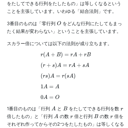
をたしてできる行列をたしたもの」は等しくなるという
ことを主張しています。いわゆる「結合法則」です。
3番目のものは「零行列
をどんな行列にたしてもまっ
O
たく結果が変わらない」ということを主張しています。
スカラー倍については以下の法則が成り立ちます。
r
(
A
+
B
)
=
r
A
+
r
B
(
r
+
s
)
A
=
r
A
+
s
A
(
r
s
)
A
=
r
(
s
A
)
1
A
=
A
0
A
=
O
1番目のものは「行列
と
をたしてできる行列を数
A
B
r
倍したもの」と「行列
の数
倍と行列
の数
倍を
A
r
B
r
それぞれ作ってからその2つをたしたもの」は等しくなる