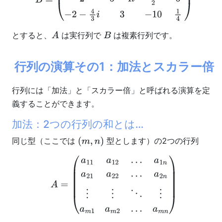
とすると、
は実行列で
は複素行列です。
A
B
行列の演算その1：加法とスカラー倍
行列には「加法」と「スカラー倍」と呼ばれる演算を定
義することができます。
加法：2つの行列の和とは…
同じ型（ここでは
型とします）の2つの行列
(
m
,
n
)
A
=
(
a
11
a
12
…
a
1
n
a
21
a
22
…
a
2
n
⋮
⋮
⋱
⋮
a
m
1
a
m
2
…
a
m
n
)