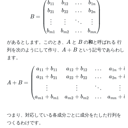
B
=
(
b
11
b
12
…
b
1
n
b
21
b
22
…
b
2
n
⋮
⋮
⋱
⋮
b
m
1
b
m
2
…
b
m
n
)
があるとします。このとき、
と
の
和
と呼ばれる 行
A
B
列を次のようにして作り、
という記号であらわし
A
+
B
ます。
A
+
B
=
(
a
11
+
b
11
a
12
+
b
12
…
a
1
n
+
b
1
n
a
21
+
b
21
a
22
+
b
22
…
a
2
n
+
b
2
n
⋮
⋮
⋱
⋮
a
m
1
+
b
m
1
a
m
2
+
b
m
2
…
a
m
n
+
b
m
n
)
つまり、対応している各成分ごとに成分をたした行列を
つくるわけです。