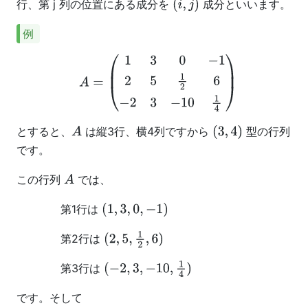
行、第 j 列の位置にある成分を
成分といいます。
(
i
,
j
)
例
A
=
(
1
3
0
−
1
2
5
1
2
6
−
2
3
−
10
1
4
)
とすると、
は縦3行、横4列ですから
型の行列
A
(
3
,
4
)
です。
この行列
では、
A
第1行は
(
1
,
3
,
0
,
−
1
)
第2行は
(
2
,
5
,
1
2
,
6
)
第3行は
(
−
2
,
3
,
−
10
,
1
4
)
です。そして