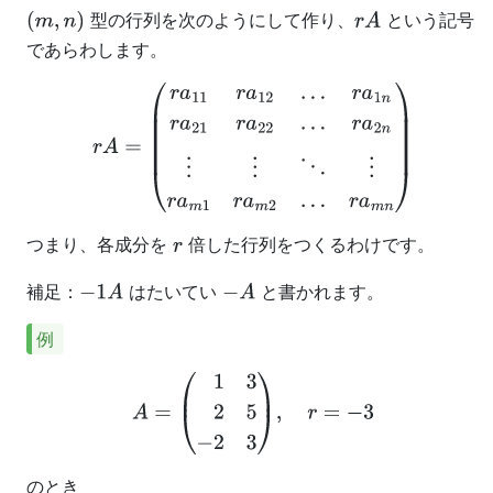
型の行列を次のようにして作り、
という記号
(
m
,
n
)
r
A
であらわします。
r
A
=
(
r
a
11
r
a
12
…
r
a
1
n
r
a
21
r
a
22
…
r
a
2
n
⋮
⋮
⋱
⋮
r
a
m
1
r
a
m
2
…
r
a
m
n
)
つまり、各成分を
倍した行列をつくるわけです。
r
補足：
はたいてい
と書かれます。
−
1
A
−
A
例
A
=
(
1
3
2
5
−
2
3
)
,
r
=
−
3
のとき