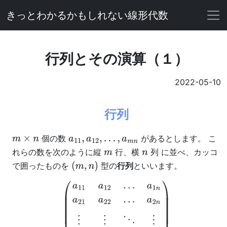
きっとわかるかもしれない線形代数
行列とその演算（１）
2022-05-10
行列
個の数
があるとします。 こ
m
×
n
a
11
,
a
12
,
…
,
a
m
n
れらの数を次のように縦
行、横
列 に並べ、カッコ
m
n
で囲ったものを
型の
行列
といいます。
(
m
,
n
)
(
a
11
a
12
…
a
1
n
a
21
a
22
…
a
2
n
⋮
⋮
⋱
⋮
a
m
1
a
m
2
…
a
m
n
)