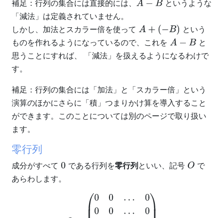
補足：行列の集合には直接的には、
というような
A
−
B
「減法」は定義されていません。
しかし、加法とスカラー倍を使って
という
A
+
(
−
B
)
ものを作れるようになっているので、これを
と
A
−
B
思うことにすれば、 「減法」を扱えるようになるわけで
す。
補足：行列の集合には「加法」と「スカラー倍」という
演算のほかにさらに「積」つまりかけ算を導入すること
ができます。このことについては別のページで取り扱い
ます。
零行列
成分がすべて
である行列を
零行列
といい、記号
で
0
O
あらわします。
O
=
(
0
0
…
0
0
0
…
0
⋮
⋮
⋱
⋮
0
0
…
0
)