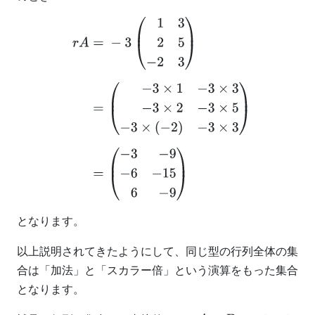
r
A
=
−
3
(
1
3
2
5
−
2
3
)
=
(
−
3
×
1
−
3
×
3
−
3
×
2
−
3
×
5
−
3
×
(
−
2
)
−
3
×
3
)
=
(
−
3
−
9
−
6
−
15
6
−
9
)
となります。
以上説明されてきたようにして、同じ型の行列全体の集
合は「加法」と「スカラー倍」という演算をもった集合
となります。