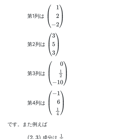
第1列は
(
1
2
−
2
)
第2列は
(
3
5
3
)
第3列は
(
0
1
2
−
10
)
第4列は
(
−
1
6
1
4
)
です。また例えば
成分は
(
2
,
3
)
1
2