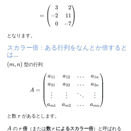
となります。
スカラー倍：ある行列をなんとか倍すると
は…
型の行列
(
m
,
n
)
A
=
(
a
11
a
12
…
a
1
n
a
21
a
22
…
a
2
n
⋮
⋮
⋱
⋮
a
m
1
a
m
2
…
a
m
n
)
と数
があるとします。
r
の
倍
（または
数
によるスカラー倍
）と呼ばれる
A
r
r