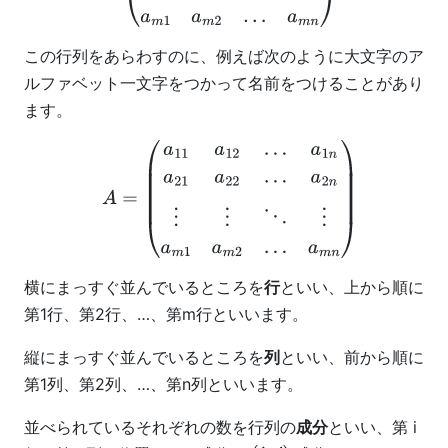
この行列をあらわすのに、例えば次のように大文字のア
ルファベット一文字をつかって名前をつけることがあり
ます。
A
=
(
a
11
a
12
…
a
1
n
a
21
a
22
…
a
2
n
⋮
⋮
⋱
⋮
a
m
1
a
m
2
…
a
m
n
)
横にまっすぐ並んでいるところを
行
といい、上から順に
第1行、第2行、…、第m行といいます。
縦にまっすぐ並んでいるところを
列
といい、前から順に
第1列、第2列、…、第n列といいます。
並べられているそれぞれの数を行列の
成分
といい、第 i